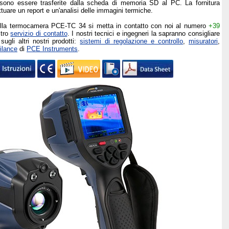
ssono essere trasferite dalla scheda di memoria SD al PC. La fornitura
ttuare un report e un'analisi delle immagini termiche.
 sulla termocamera PCE-TC 34 si metta in contatto con noi al numero
+39
stro
servizio di contatto
. I nostri tecnici e ingegneri la sapranno consigliare
ugli altri nostri prodotti:
sistemi di regolazione e controllo
,
misuratori
,
ilance
di
PCE Instruments
.