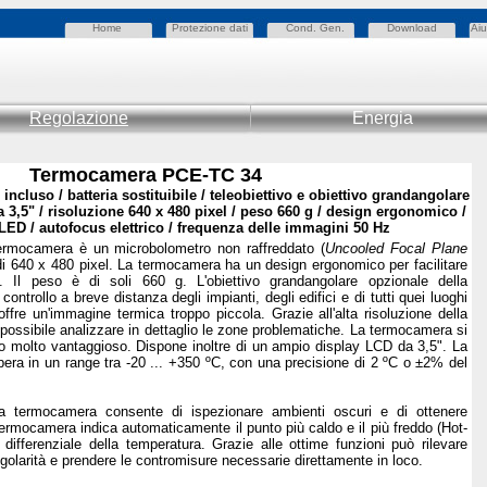
Home
Protezione dati
Cond. Gen.
Download
Aiu
Regolazione
Energia
Termocamera PCE-TC 34
ncluso / batteria sostituibile / teleobiettivo e obiettivo grandangolare
 3,5" / risoluzione 640 x 480 pixel / peso 660 g / design ergonomico /
LED / autofocus elettrico / frequenza delle immagini 50 Hz
termocamera è un microbolometro non raffreddato (
Uncooled Focal Plane
di 640 x 480 pixel. La termocamera ha un design ergonomico per facilitare
 Il peso è di soli 660 g. L'obiettivo grandangolare opzionale della
ontrollo a breve distanza degli impianti, degli edifici e di tutti quei luoghi
ffre un'immagine termica troppo piccola. Grazie all'alta risoluzione della
ssibile analizzare in dettaglio le zone problematiche. La termocamera si
o molto vantaggioso. Dispone inoltre di un ampio display LCD da 3,5". La
a in un range tra -20 ... +350 ºC, con una precisione di 2 ºC o ±2% del
la termocamera consente di ispezionare ambienti oscuri e di ottenere
termocamera indica automaticamente il punto più caldo e il più freddo (Hot-
ifferenziale della temperatura. Grazie alle ottime funzioni può rilevare
egolarità e prendere le contromisure necessarie direttamente in loco.