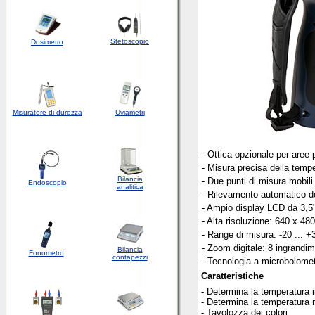
Stetoscopio
Dosimetro
Misuratore di durezza
Uviametri
- Ottica opzionale per aree 
- Misura precisa della temp
Bilancia
- Due punti di misura mobili
Endoscopio
analitica
- Rilevamento automatico de
- Ampio display LCD da 3,5" 
- Alta risoluzione: 640 x 480
- Range di misura: -20 ... +
- Zoom digitale: 8 ingrandim
Bilancia
Fonometro
contapezzi
- Tecnologia a microbolomet
Caratteristiche
- Determina la temperatura in
- Determina la temperatura 
- Tavolozza dei colori