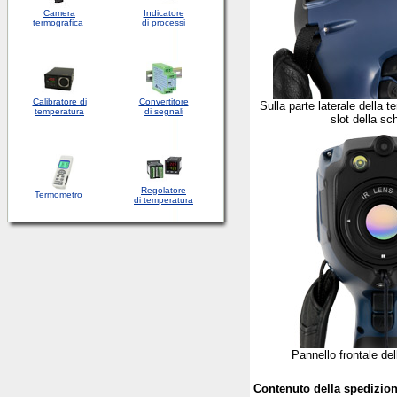
Camera
Indicatore
termografica
di processi
Calibratore di
Convertitore
Sulla parte laterale della 
temperatura
di segnali
slot della s
Regolatore
Termometro
di temperatura
Pannello frontale de
Contenuto della spedizio