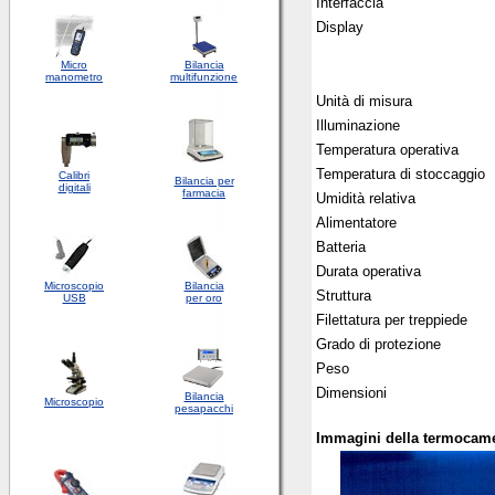
Interfaccia
Display
Micro
Bilancia
manometro
multifunzione
Unità di misura
Illuminazione
Temperatura operativa
Temperatura di stoccaggio
Calibri
Bilancia per
digitali
farmacia
Umidità relativa
Alimentatore
Batteria
Durata operativa
Microscopio
Bilancia
Struttura
USB
per oro
Filettatura per treppiede
Grado di protezione
Peso
Dimensioni
Bilancia
Microscopio
pesapacchi
Immagini della termocam