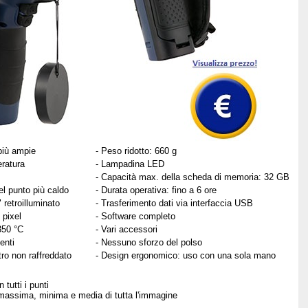
più ampie
- Peso ridotto: 660 g
eratura
- Lampadina LED
- Capacità max. della scheda di memoria: 32 GB
l punto più caldo
- Durata operativa: fino a 6 ore
retroilluminato
- Trasferimento dati via interfaccia USB
 pixel
- Software completo
350 °C
- Vari accessori
enti
- Nessuno sforzo del polso
ro non raffreddato
- Design ergonomico: uso con una sola mano
 tutti i punti
massima, minima e media di tutta l'immagine