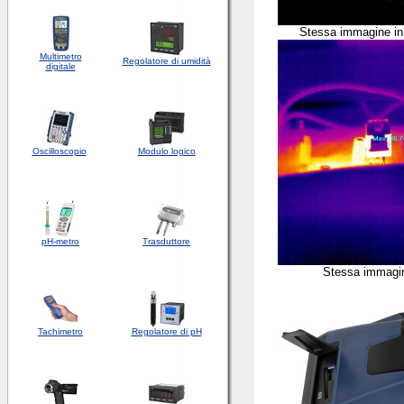
Stessa immagine i
Multimetro
Regolatore di umidità
digitale
Oscilloscopio
Modulo logico
pH-metro
Trasduttore
Stessa immagi
Tachimetro
Regolatore di pH