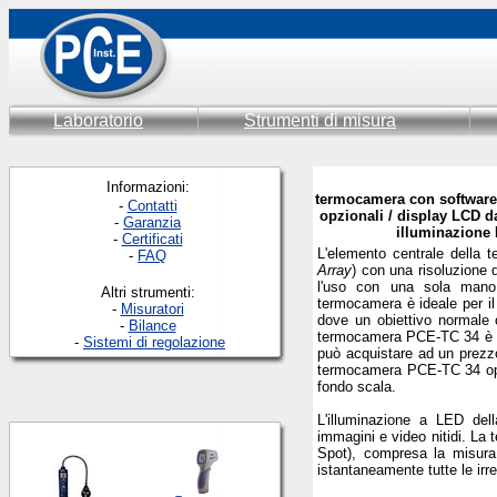
Laboratorio
Strumenti di misura
Informazioni:
termocamera con software i
-
Contatti
opzionali / display LCD da
-
Garanzia
illuminazione 
-
Certificati
L'elemento centrale della 
-
FAQ
Array
) con una risoluzione 
l'uso con una sola mano.
Altri strumenti:
termocamera è ideale per il c
-
Misuratori
dove un obiettivo normale o
-
Bilance
termocamera PCE-TC 34 è po
-
Sistemi di regolazione
può acquistare ad un prezz
termocamera PCE-TC 34 oper
fondo scala.
L'illuminazione a LED del
immagini e video nitidi. La 
Spot), compresa la misura d
istantaneamente tutte le irr