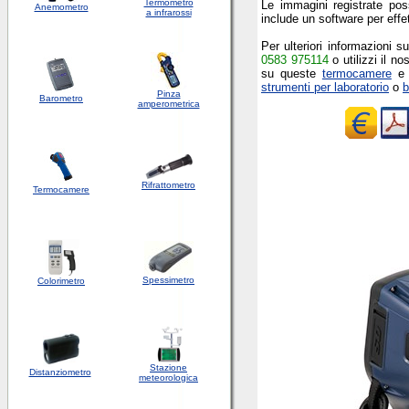
Termometro
Le immagini registrate po
Anemometro
a infrarossi
include un software per effe
Per ulteriori informazioni
0583 975114
o utilizzi il no
su queste
termocamere
e s
strumenti per laboratorio
o
b
Pinza
Barometro
amperometrica
Rifrattometro
Termocamere
Spessimetro
Colorimetro
Stazione
Distanziometro
meteorologica