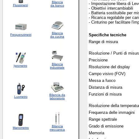
Bilancia
- Impostazione libera di Le
Flussimetri
da banco
- Obiettivi intercambiabili
- Batteria sostituibile per mi
- Ricarica regolabile per car
- Cinturino per facilitare l'i
Bilancia
Specifiche tecniche
Frequenzimetri
da cucina
Range di misura
Risoluzione / Punti di misur
Precisione
Bilancia
Igrometro
Risoluzione del display
industriale
Campo visivo (FOV)
Messa a fuoco
Distanza di misura
Funzioni di misura
Bilancia da
Luxmetro
laboratorio
Risoluzione della temperatu
Frequenza delle immagini
Range spettrale
Grado di emissione
Bilancia
Manometro
meccanica
Memoria