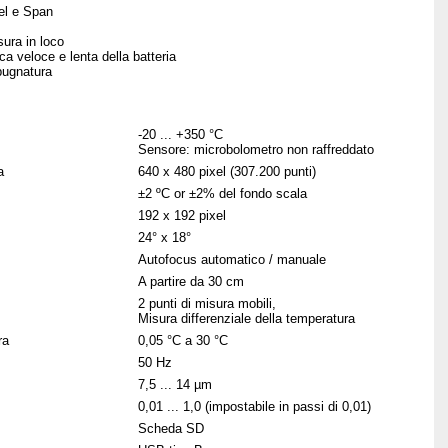
vel e Span
sura in loco
ica veloce e lenta della batteria
mpugnatura
-20 ... +350 °C
Sensore: microbolometro non raffreddato
a
640 x 480 pixel (307.200 punti)
±2 ºC or ±2% del fondo scala
192 x 192 pixel
24° x 18°
Autofocus automatico / manuale
A partire da 30 cm
2 punti di misura mobili,
Misura differenziale della temperatura
ra
0,05 °C a 30 °C
50 Hz
7,5 ... 14 µm
0,01 ... 1,0 (impostabile in passi di 0,01)
Scheda SD