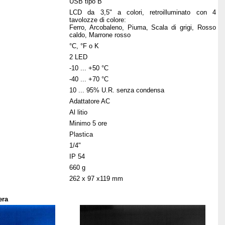
USB tipo B
LCD da 3,5" a colori, retroilluminato con 4
tavolozze di colore:
Ferro, Arcobaleno, Piuma, Scala di grigi, Rosso
caldo, Marrone rosso
°C, °F o K
2 LED
-10 ... +50 °C
-40 ... +70 °C
10 ... 95% U.R. senza condensa
Adattatore AC
Al litio
Minimo 5 ore
Plastica
1/4"
IP 54
660 g
262 x 97 x119 mm
era