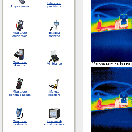
Bilancia di
Amperometro
precisione
Misuratore
Bilancia
ambientale
sospesa
Misuratore
Minibilance
Visione termica in una 
distanza
Misuratore
Muletto
portata d'acqua
pesatore
Misuratore
Sistema di
rivestimenti
visualizzazione