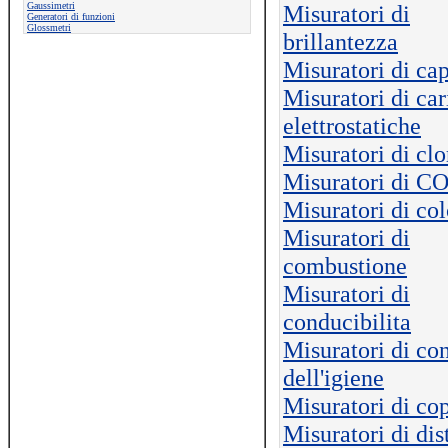
Gaussimetri
Misuratori di
Generatori di funzioni
Glossmetri
brillantezza
Misuratori di ca
Misuratori di ca
elettrostatiche
Misuratori di clo
Misuratori di C
Misuratori di col
Misuratori di
combustione
Misuratori di
conducibilita
Misuratori di con
dell'igiene
Misuratori di co
Misuratori di dis