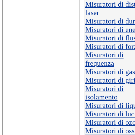
Misuratori di dis
laser
Misuratori di du
Misuratori di en
Misuratori di flu
Misuratori di for
Misuratori di
frequenza
Misuratori di gas
Misuratori di gir
Misuratori di
isolamento
Misuratori di liq
Misuratori di luc
Misuratori di oz
Misuratori di os