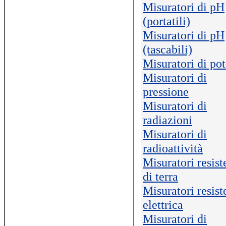
Misuratori di pH
(portatili)
Misuratori di pH
(tascabili)
Misuratori di po
Misuratori di
pressione
Misuratori di
radiazioni
Misuratori di
radioattività
Misuratori resis
di terra
Misuratori resis
elettrica
Misuratori di