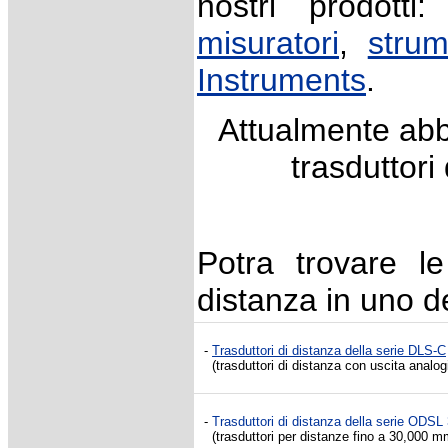
nostri prodotti
misuratori
,
strum
Instruments
.
Attualmente abb
trasduttori
Potra trovare le
distanza in uno de
-
Trasduttori di distanza della serie DLS-C
(trasduttori di distanza con uscita analogi
-
Trasduttori di distanza della serie ODSL
(trasduttori per distanze fino a 30,000 