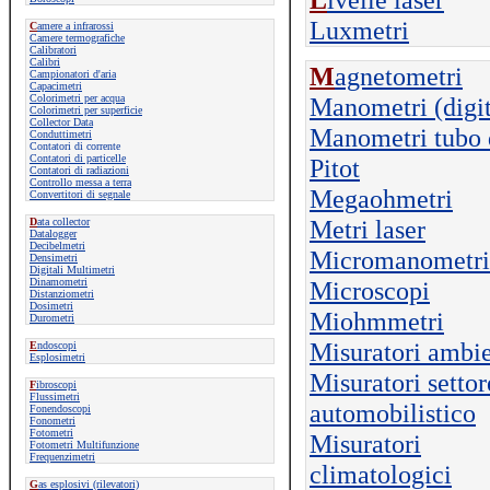
Luxmetri
C
amere a infrarossi
Camere termografiche
Calibratori
Calibri
M
agnetometri
Campionatori d'aria
Capacimetri
Colorimetri per acqua
Manometri (digit
Colorimetri per superficie
Collector Data
Manometri tubo 
Conduttimetri
Contatori di corrente
Contatori di particelle
Pitot
Contatori di radiazioni
Controllo messa a terra
Megaohmetri
Convertitori di segnale
Metri laser
D
ata collector
Datalogger
Decibelmetri
Micromanometri
Densimetri
Digitali Multimetri
Dinamometri
Microscopi
Distanziometri
Dosimetri
Miohmmetri
Durometri
Misuratori ambie
E
ndoscopi
Esplosimetri
Misuratori settor
F
ibroscopi
Flussimetri
automobilistico
Fonendoscopi
Fonometri
Fotometri
Misuratori
Fotometri Multifunzione
Frequenzimetri
climatologici
G
as esplosivi (rilevatori)