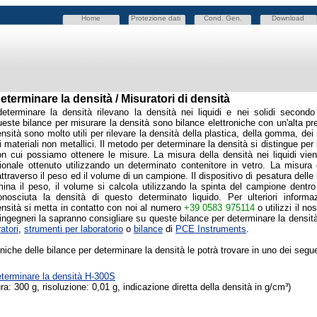
Home
Protezione dati
Cond. Gen.
Download
eterminare la densità / Misuratori di densità
eterminare la densità rilevano la densità nei liquidi e nei solidi
secondo
ste bilance per misurare la densità sono bilance elettroniche con un'alta pr
nsità sono molto utili per rilevare la densità della plastica, della gomma, dei 
ri materiali non metallici. Il metodo per determinare la densità si distingue per
con cui possiamo ottenere le misure. La misura della densità nei liquidi vie
ionale ottenuto utilizzando un determinato contenitore in vetro. La misura d
attraverso il peso ed il volume di un campione. Il dispositivo di pesatura delle
mina il peso, il volume si calcola utilizzando la spinta del campione dentro
nosciuta la densità di questo determinato liquido.
Per ulteriori informa
ensità
si metta in contatto con noi al numero
+39 0583 975114
o utilizzi il no
e ingegneri la sapranno consigliare su queste bilance per determinare la densità 
atori
,
strumenti per laboratorio
o
bilance
di
PCE Instruments
.
niche delle bilance per determinare la densità le potrà trovare in uno dei segue
eterminare la densità H-300S
a: 300 g, risoluzione: 0,01 g, indicazione diretta della densità in g/cm³)