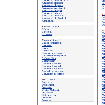
Analizzatori di reti elettriche
Ind
Analizzatori di rumore
Ind
Analizzatori di spettro
Ind
Analizzatori di segnale TV
Ind
Analizzatori di logici
Analizzatori di trifase
L
i
Analizzatori di umidità
Let
Analizzatori di vibrazioni
Let
Anemometri
Log
Lu
B
arometri
(digitali)
Bilance
M
Boroscopi
Man
Brillometri
Man
Me
C
amere a infrarossi
Met
Camere termografiche
Mi
Calibratori
Mi
Calibri
Mi
Capacimetri
Mis
Colorimetri per acqua
Mis
Colorimetri per superficie
Mis
Collector Data
Mis
Conduttimetri
Mis
Contatori di corrente
Mis
Contatori di particelle
Mis
Contatori di radiazioni
Mis
Controllo messa a terra
Mis
Convertitori di segnale
Mis
Mis
D
ata collector
Mis
Data logger
Mis
Decibelmetri
Mis
Densimetri
Mis
Digitali Multimetri
Mis
Dinamometri
Mis
Distanziometri
Mis
Dosimetri
Mis
Durometri
Mis
Mis