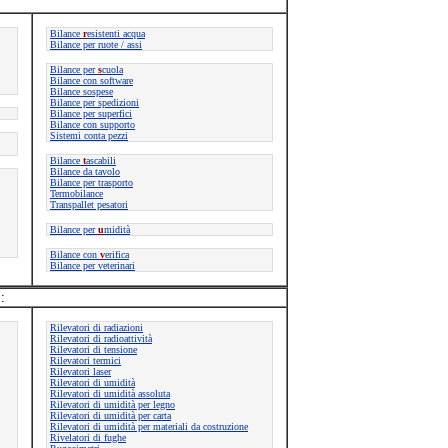
Bilance
r
esistenti acqua
Bilance per ruote / assi
Bilance per
s
cuola
Bilance con software
Bilance sospese
Bilance per spedizioni
Bilance per superfici
Bilance con supporto
Sistemi conta pezzi
Bilance
t
ascabili
Bilance da tavolo
Bilance per trasporto
Termobilance
Transpallet pesatori
Bilance per
u
midità
Bilance con
v
erifica
Bilance per veterinari
:
Rilevatori di radiazioni
Rilevatori di radioattività
Rilevatori di tensione
Rilevatori termici
Rilevatori laser
Rilevatori di umidità
Rilevatori di umidità assoluta
Rilevatori di umidità per legno
Rilevatori di umidità per carta
Rilevatori di umidità per materiali da costruzione
Rivelatori di fughe