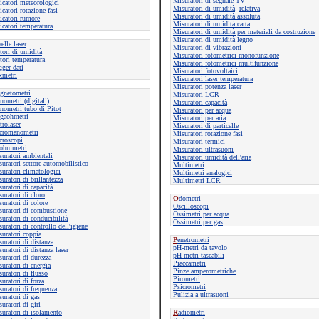
Misuratori di segnale TV
icatori meteorologici
Misuratori di umidità
relativa
icatori rotazione fasi
Misuratori di umidità assoluta
icatori rumore
Misuratori di umidità carta
icatori temperatura
Misuratori di umidità per materiali da costruzione
Misuratori di umidità legno
velle laser
Misuratori di vibrazioni
tori di umidità
Misuratori fotometrici monofunzione
tori temperatura
Misuratori fotometrici multifunzione
ger dati
Misuratori fotovoltaici
xmetri
Misuratori laser temperatura
Misuratori potenza laser
agnetometri
Misuratori LCR
ometri (digitali)
Misuratori capacità
ometri tubo di Pitot
Misuratori per acqua
gaohmetri
Misuratori per aria
rolaser
Misuratori di particelle
cromanometri
Misuratori rotazione fasi
croscopi
Misuratori termici
ohmmetri
Misuratori ultrasuoni
uratori ambientali
Misuratori umidità dell'aria
uratori settore automobilistico
Multimetri
uratori climatologici
Multimetri analogici
uratori di brillantezza
Multimetri LCR
uratori di capacità
uratori di cloro
O
dometri
uratori di colore
Oscilloscopi
uratori di combustione
Ossimetri per acqua
uratori di conducibilità
Ossimetri per gas
uratori di controllo dell'igiene
uratori coppia
P
enetrometri
uratori di distanza
pH-metri da tavolo
uratori di distanza laser
pH-metri tascabili
uratori di durezza
Piaccametri
uratori di energia
Pinze amperometriche
uratori di flusso
Pirometri
uratori di forza
Psicrometri
uratori di frequenza
Pulizia a ultrasuoni
uratori di gas
uratori di giri
uratori di isolamento
R
adiometri