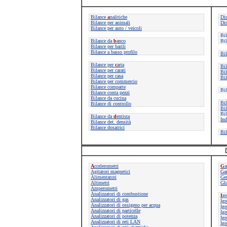
Bilance
a
nalitiche
Di
Bilance per animali
Di
Bilance per auto / veicoli
Bi
Bilance da
b
anco
Bil
Bilance per barili
Bilance a basso profilo
Bil
Bilance per
c
arta
Bi
Bilance per carati
Bil
Bilance per casa
Bil
Bilance per commercio
Bilance compatte
Bi
Bilance conta pezzi
Bilance da cucina
Bi
Bilance di controllo
Bil
Bil
Bilance da
d
entista
Ind
Bilance det. densità
Bilance dosatrici
Bil
A
ccelerometri
G
a
Agitatori magnetici
Ga
Alimentatori
Gen
Altimetri
Gl
Amperometri
Analizzatori di combustione
I
gr
Analizzatori di gas
Igr
Analizzatori di ossigeno per acqua
Igr
Analizzatori di particelle
Igr
Analizzatori di potenza
Igr
Analizzatori di reti LAN
Igr