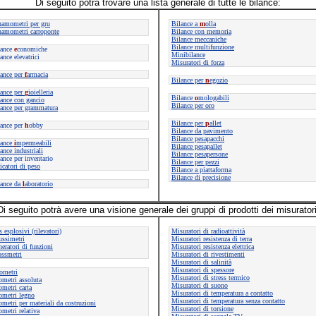
Di seguito potrà trovare una lista generale di tutte le bilance:
namometri per gru
Bilance a
m
olla
namometri carroponte
Bilance con memoria
Bilance meccaniche
Bilance multifunzione
lance
e
conomiche
Minibilance
ance elevatrici
Misuratori di forza
ance per
f
armacia
Bilance per
n
egozio
lance per
g
ioielleria
Bilance
o
mologabili
ance con gancio
Bilance per oro
ance per grammatura
Bilance per
p
allet
lance per
h
obby
Bilance da pavimento
Bilance pesapacchi
lance
i
mpermeabili
Bilance pesapallet
ance industriali
Bilance pesapersone
ance per inventario
Bilance per pezzi
icatori di peso
Bilance a piattaforma
Bilance di precisione
ance da
l
aboratorio
Di seguito potrà avere una visione generale dei gruppi di prodotti dei misuratori
s esplosivi (rilevatori)
Misuratori di radioattività
ussimetri
Misuratori resistenza di terra
eratori di funzioni
Misuratori resistenza elettrica
ossmetri
Misuratori di rivestimenti
Misuratori di salinità
Misuratori di spessore
ometri
Misuratori di stress termico
ometri assoluta
Misuratori di suono
ometri carta
Misuratori di temperatura a contatto
ometri legno
Misuratori di temperatura senza contatto
ometri per materiali da costruzioni
Misuratori di torsione
ometri relativa