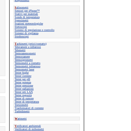
Rugosimetri
S
alinometri
Sensori per iPhone™
Stativi per materiali
Sonde di temperatura
Spessimetri
Stazioni meteorologiche
Stetoscopi
Sistemi di regolazione e controllo
Sistemi di vigilanza
Stroboscopi
T
achimetri (ottici/contatto)
Telecamere a infrarossi
Telemetri
Termoanemometri
Termocamere
Termoigrometri
Termometri a contatto
Termometri infrarosso
Termometri laser
Tester fughe
Tester corrente
Tester per pH
Tester potenza
Tester pressione
Tester radiazioni
Tester reti LAN
Tester rugosità
Tester di rumore
Tester di temperatura
Torsiometri
Trasformatori di corrente
Turbidimetri
W
attmetri
V
erificatori ambientali
Verificatori di mihometri