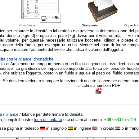
Kit software Stampante Kit per la determinazio
e per misurare la densità in laboratorio e attraverso la determinazione del pe
a: densità [kg/m3] e uguale al peso [kg] diviso per il volume [m3]. Il volume 
el volume, per questaè necessario utilizzare boccette, cilindri e pipette 
o conto della forma, per esempio un cubo. Mentre nel caso di forme compless
 acqua e misuare l'aumento del livello che indica il volume dell'oggetto.
ità con le bilance idrostatiche
pio di Archimede un corpo immerso in un fluido origina una forza diretta da s
ionale. La grandezza del impulso corrisponde alla forza per peso del liquido s
, che subisce l'oggetto, posto in un fluido e uguale al peso del fluido spostato
Se desidera vedere o stampare la sezione di queste bilance per determinare 
clicchi sul simbolo PDF
ra
/
bilance
/ bilance per determinare la densità.
a, compili il nostro
form di contatto
o ci chiami al numero:
+39 0583 975 114
.
ssa pagina in tedesco
in spagnolo
in inglese
in croato
o in fran