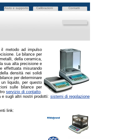
Aiuto e supporto
Calibrazioni
Contatti
 il metodo ad impulso
ecisione. Le bilance per
metalli, della ceramica,
 la sua alta precisione e
ne effettuata misurando
ella densità nei solidi
 bilance per determinare
 un liquido, per questo
zioni sulle bilance per
stro
servizio di contatto
.
e sugli altri nostri prodotti:
sistemi di regolazione
nti link: