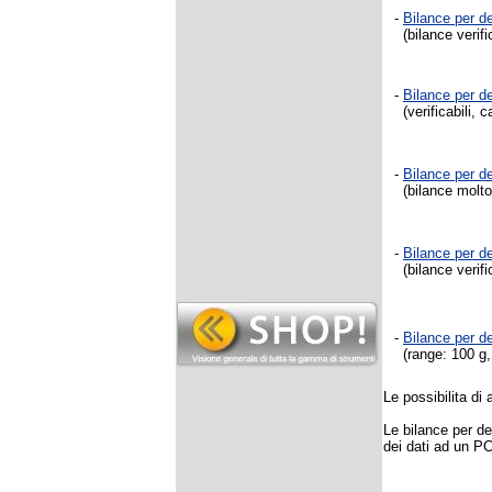
-
Bilance per d
(bilance verifi
-
Bilance per d
(verificabili, c
-
Bilance per d
(bilance molto 
-
Bilance per d
(bilance verific
-
Bilance per d
(range: 100 g, 
Le possibilita di
Le bilance per de
dei dati ad un P