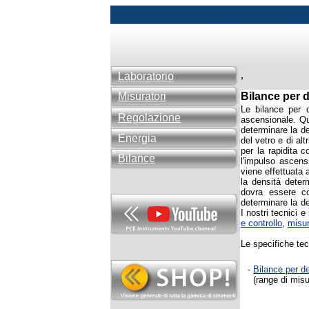
,
Laboratorio
Misuratori
Bilance per d
Le bilance per d
Regolazione
ascensionale. Que
determinare la de
Energia
del vetro e di alt
per la rapidita 
Bilance
l'impulso ascens
viene effettuata 
la densità deter
dovra essere co
determinare la d
I nostri tecnici 
e controllo
,
misur
Le specifiche tec
-
Bilance per d
(range di misur