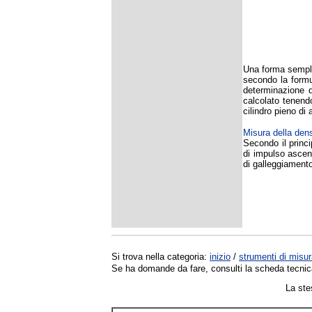
Una forma semplic
secondo la formul
determinazione d
calcolato tenend
cilindro pieno di
Misura della dens
Secondo il princi
di impulso ascens
di galleggiamento
Si trova nella categoria:
inizio
/
strumenti di misu
Se ha domande da fare
, consulti la scheda tecnic
La ste