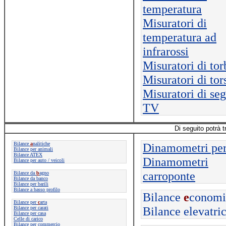
temperatura
Misuratori di
temperatura ad
infrarossi
Misuratori di tor
Misuratori di tor
Misuratori di se
TV
Di seguito potrà t
Bilance
a
nalitiche
Dinamometri per
Bilance per animali
Bilance ATEX
Dinamometri
Bilance per auto / veicoli
carroponte
Bilance da
b
agno
Bilance da banco
Bilance per barili
Bilance a basso profilo
Bilance
e
conomi
Bilance per
c
arta
Bilance elevatric
Bilance per carati
Bilance per casa
Celle di carico
Bilance per commercio