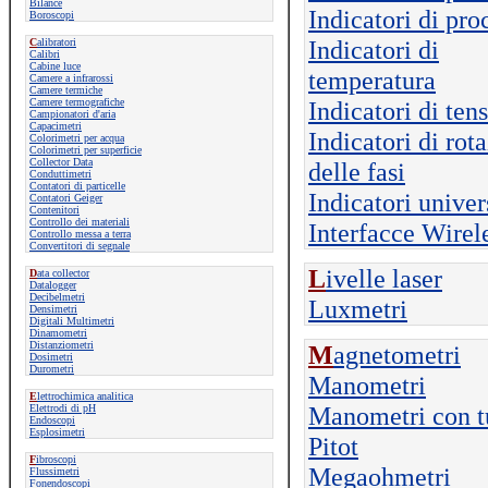
Bilance
Indicatori di pro
Boroscopi
Indicatori di
C
alibratori
Calibri
Cabine luce
temperatura
Camere a infrarossi
Camere termiche
Camere termografiche
Indicatori di ten
Campionatori d'aria
Capacimetri
Indicatori di rot
Colorimetri per acqua
Colorimetri per superficie
Collector Data
delle fasi
Conduttimetri
Contatori di particelle
Indicatori univer
Contatori Geiger
Contenitori
Controllo dei materiali
Interfacce Wirel
Controllo messa a terra
Convertitori di segnale
L
ivelle laser
D
ata collector
Datalogger
Decibelmetri
Luxmetri
Densimetri
Digitali Multimetri
Dinamometri
Distanziometri
M
agnetometri
Dosimetri
Durometri
Manometri
E
lettrochimica analitica
Manometri con t
Elettrodi di pH
Endoscopi
Esplosimetri
Pitot
F
ibroscopi
Megaohmetri
Flussimetri
Fonendoscopi