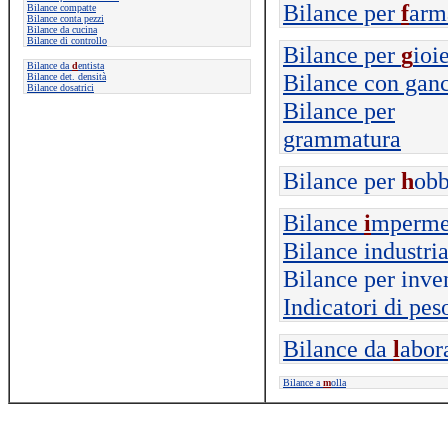
Bilance per
f
arm
Bilance compatte
Bilance conta pezzi
Bilance da cucina
Bilance di controllo
Bilance per
g
ioi
Bilance da
d
entista
Bilance con gan
Bilance det. densità
Bilance dosatrici
Bilance per
grammatura
Bilance per
h
ob
Bilance
i
mperme
Bilance industria
Bilance per inve
Indicatori di pes
Bilance da
l
abor
Bilance a
m
olla