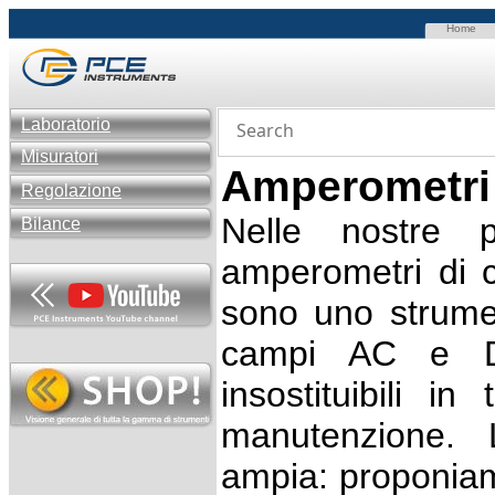
Home
Laboratorio
Misuratori
Amperometri
Regolazione
Nelle nostre p
Bilance
amperometri di 
sono uno strumen
campi AC e D
insostituibili in
manutenzione. 
ampia: proponia