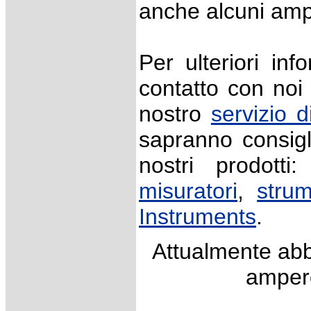
anche alcuni amp
Per ulteriori in
contatto con no
nostro
servizio d
sapranno consigl
nostri prodotti
misuratori
,
strum
Instruments
.
Attualmente abb
ampero