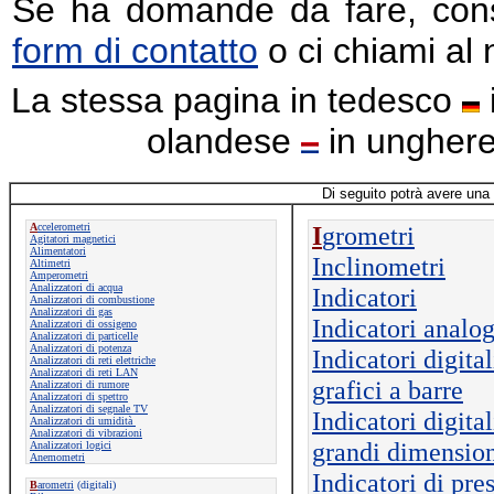
Se ha domande da fare, consul
form di contatto
o ci chiami al
La stessa pagina in tedesco
olandese
in ungher
Di seguito potrà avere una v
A
ccelerometri
I
grometri
Agitatori magnetici
Alimentatori
Inclinometri
Altimetri
Amperometri
Analizzatori di acqua
Indicatori
Analizzatori di combustione
Analizzatori di gas
Indicatori analog
Analizzatori di ossigeno
Analizzatori di particelle
Analizzatori di potenza
Indicatori digita
Analizzatori di reti elettriche
Analizzatori di reti LAN
grafici a barre
Analizzatori di rumore
Analizzatori di spettro
Analizzatori di segnale TV
Indicatori digital
Analizzatori di umidità
Analizzatori di vibrazioni
grandi dimensio
Analizzatori logici
Anemometri
Indicatori di pre
B
arometri
(digitali)