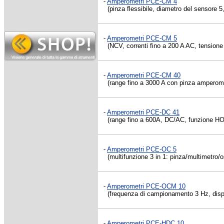
-
Amperometri PCE-CM 4
(pinza flessibile, diametro del sensore 
-
Amperometri PCE-CM 5
(NCV, correnti fino a 200 A AC, tensione
-
Amperometri PCE-CM 40
(range fino a 3000 A con pinza amperometr
-
Amperometri PCE-DC 41
(range fino a 600A, DC/AC, funzione 
-
Amperometri PCE-OC 5
(multifunzione 3 in 1: pinza/multimetro/o
-
Amperometri PCE-OCM 10
(frequenza di campionamento 3 Hz, disp
-
Amperometri PCE-HDC 10