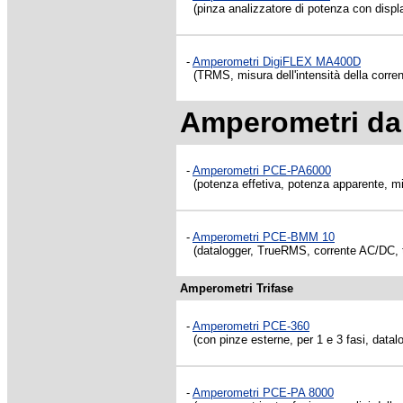
(pinza analizzatore di potenza con displ
-
Amperometri DigiFLEX MA400D
(TRMS, misura dell'intensità della corrent
Amperometri da
-
Amperometri PCE-PA6000
(potenza effetiva, potenza apparente, mi
-
Amperometri PCE-BMM 10
(datalogger, TrueRMS, corrente AC/DC, 
Amperometri Trifase
-
Amperometri PCE-360
(con pinze esterne, per 1 e 3 fasi, datalo
-
Amperometri PCE-PA 8000