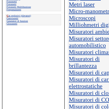
Fonometri
Metri laser
Fotometri
Fotometri Multifunzione
Micro-manometr
Frequenzimetri
G
as esplosivi (rilevatori)
Microscopi
Gaussimetri
Generatori di funzioni
Milliohmetri digi
Glossmetri
Misuratori ambie
Misuratori settor
automobilistico
Misuratori clima
Misuratori di
brillantezza
Misuratori di ca
Misuratori di ca
elettrostatiche
Misuratori di clo
Misuratori di C
Misuratori di col