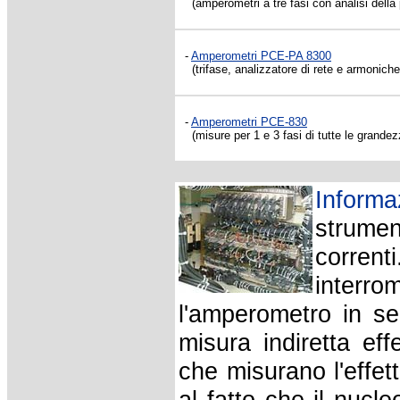
(amperometri a tre fasi con analisi dell
-
Amperometri PCE-PA 8300
(trifase, analizzatore di rete e armonich
-
Amperometri PCE-830
(misure per 1 e 3 fasi di tutte le grandez
Inform
strument
corren
interr
l'amperometro in s
misura indiretta ef
che misurano l'effet
al fatto che il nucle