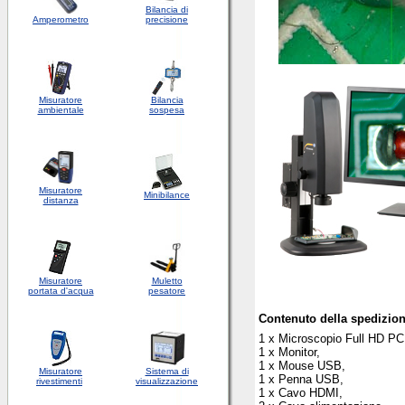
Bilancia di
Amperometro
precisione
Misuratore
Bilancia
ambientale
sospesa
Misuratore
Minibilance
distanza
Misuratore
Muletto
portata d'acqua
pesatore
Contenuto della spedizio
1 x Microscopio Full HD 
1 x Monitor,
1 x Mouse USB,
Misuratore
Sistema di
1 x Penna USB,
rivestimenti
visualizzazione
1 x Cavo HDMI,