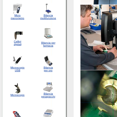
Micro
Bilancia
manometro
multifunzione
Calibri
Bilancia per
digitali
farmacia
Microscopio
Bilancia
USB
per oro
Bilancia
Microscopio
pesapacchi