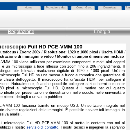
Home
Protezione dati
Cond. Gen.
Download
Aiu
Regolazione
Energia
icroscopio Full HD PCE-VMM 100
tofocus / Zoom: 206x / Risoluzione: 1920 x 1080 pixel / Uscita HDMI /
istrazione di immagini e video / Monitor di ampie dimensioni incluso
-VMM 100 viene utilizzato per esaminare componenti e molti altri oggetti
 è un microscopio a luce riflessa con zoom fino a 206 ingrandimenti. Il
tingue per l'elevata risoluzione digitale di 1920 x 1080 pixel. Un'altra
o microscopio Full HD ha una messa a fuoco automatica che garantisce di
chiara dell'oggetto. Il microscopio ha un'uscita HDMI per collegare il
zione. Naturalmente, è anche possibile collegare altri schermi o monitor
080 pixel al microscopio Full HD. Questo è il motivo per cui questo
 ideale per presentazioni e dimostrazioni nelle scuole, nelle università e
 piccoli dettagli a un vasto pubblico.
CE-VMM 100 funziona tramite un mouse USB. Un software integrato nel
e diverse regolazioni delle immagini. È possibile salvare tali immagini in
siva analisi.
i sul microscopio Full HD PCE-VMM 100 si metta in contatto con noi al
utilizzi il nostro
servizio di contatto
. I nostri tecnici e ingegneri la sapranno