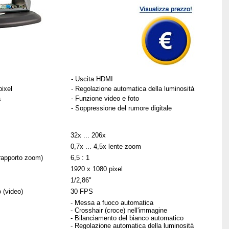
- Uscita HDMI
pixel
- Regolazione automatica della luminosità
a
- Funzione video e foto
- Soppressione del rumore digitale
32x ... 206x
0,7x ... 4,5x lente zoom
rapporto zoom)
6,5 : 1
1920 x 1080 pixel
1/2,86"
 (video)
30 FPS
- Messa a fuoco automatica
- Crosshair (croce) nell'immagine
- Bilanciamento del bianco automatico
- Regolazione automatica della luminosità