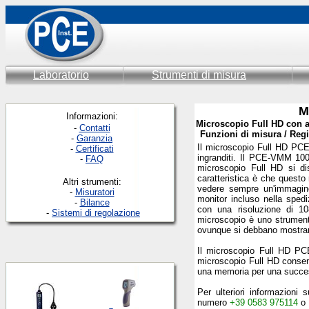
Laboratorio
Strumenti di misura
M
Informazioni:
Microscopio Full HD con au
-
Contatti
Funzioni di misura / Reg
-
Garanzia
Il microscopio Full HD PCE
-
Certificati
ingranditi. Il PCE-VMM 100
-
FAQ
microscopio Full HD si dis
caratteristica è che quest
Altri strumenti:
vedere sempre un'immagine 
-
Misuratori
monitor incluso nella spedi
-
Bilance
con una risoluzione di 1
-
Sistemi di regolazione
microscopio è uno strumento
ovunque si debbano mostrare
Il microscopio Full HD P
microscopio Full HD consent
una memoria per una succes
Per ulteriori informazion
numero
+39 0583 975114
o 