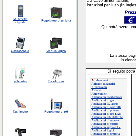
2 x Cavo alimentazione,
Istruzioni per l'uso (In Ingle
Multimetro
Regolatore di umidità
digitale
Qui potrà avere una
Oscilloscopio
Modulo logico
La stessa pag
in olan
Di seguito potrà
A
ccelerometri
pH-metro
Trasduttore
Agitatori magnetici
Alimentatori
Altimetri
Amperometri
Analizzatori combustione
Analizzatori di gas
Analizzatori O2 acqua
Analizzatori di particelle
Analizzatori di potenza
Tachimetro
Regolatore di pH
Analizzatori di reti LAN
Analizzatori reti elettriche
Analizzatori di rumore
Analizzatori di spettro
Analizzatori segnale TV
Analizzatori logici
Analizzatori di umidità