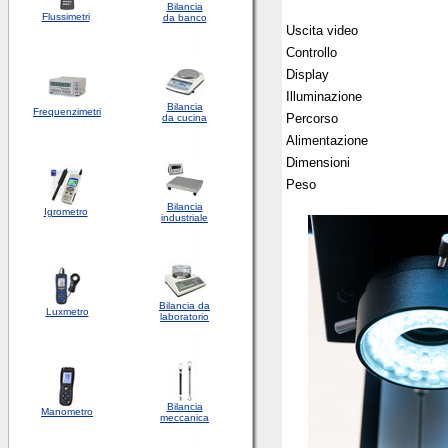
Bilancia
Flussimetri
da banco
Uscita video
Controllo
Display
Illuminazione
Bilancia
Frequenzimetri
Percorso
da cucina
Alimentazione
Dimensioni
Peso
Bilancia
Igrometro
industriale
Bilancia da
Luxmetro
laboratorio
Bilancia
Manometro
meccanica