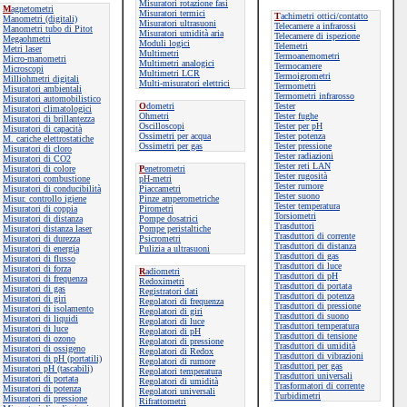
Misuratori rotazione fasi
M
agnetometri
Misuratori termici
T
achimetri ottici/contatto
Manometri (digitali)
Misuratori ultrasuoni
Telecamere a infrarossi
Manometri tubo di Pitot
Misuratori umidità aria
Telecamere di ispezione
Megaohmetri
Moduli logici
Telemetri
Metri laser
Multimetri
Termoanemometri
Micro-manometri
Multimetri analogici
Termocamere
Microscopi
Multimetri LCR
Termoigrometri
Milliohmetri digitali
Multi-misuratori elettrici
Termometri
Misuratori ambientali
Termometri infrarosso
Misuratori automobilistico
O
dometri
Tester
Misuratori climatologici
Ohmetri
Tester fughe
Misuratori di brillantezza
Oscilloscopi
Tester per pH
Misuratori di capacità
Ossimetri per acqua
Tester potenza
M. cariche elettrostatiche
Ossimetri per gas
Tester pressione
Misuratori di cloro
Tester radiazioni
Misuratori di CO2
Tester reti LAN
Misuratori di colore
P
enetrometri
Tester rugosità
Misuratori combustione
pH-metri
Tester rumore
Misuratori di conducibilità
Piaccametri
Tester suono
Misur. controllo igiene
Pinze amperometriche
Tester temperatura
Misuratori di coppia
Pirometri
Torsiometri
Misuratori di distanza
Pompe dosatrici
Trasduttori
Misuratori distanza laser
Pompe peristaltiche
Trasduttori di corrente
Misuratori di durezza
Psicrometri
Trasduttori di distanza
Misuratori di energia
Pulizia a ultrasuoni
Trasduttori di gas
Misuratori di flusso
Trasduttori di luce
Misuratori di forza
R
adiometri
Trasduttori di pH
Misuratori di frequenza
Redoximetri
Trasduttori di portata
Misuratori di gas
Registratori dati
Trasduttori di potenza
Misuratori di giri
Regolatori di frequenza
Trasduttori di pressione
Misuratori di isolamento
Regolatori di giri
Trasduttori di suono
Misuratori di liquidi
Regolatori di luce
Trasduttori temperatura
Misuratori di luce
Regolatori di pH
Trasduttori di tensione
Misuratori di ozono
Regolatori di pressione
Trasduttori di umidità
Misuratori di ossigeno
Regolatori di Redox
Trasduttori di vibrazioni
Misuratori di pH (portatili)
Regolatori di rumore
Trasduttori per gas
Misuratori pH (tascabili)
Regolatori temperatura
Trasduttori universali
Misuratori di portata
Regolatori di umidità
Trasformatori di corrente
Misuratori di potenza
Regolatori universali
Turbidimetri
Misuratori di pressione
Rifrattometri