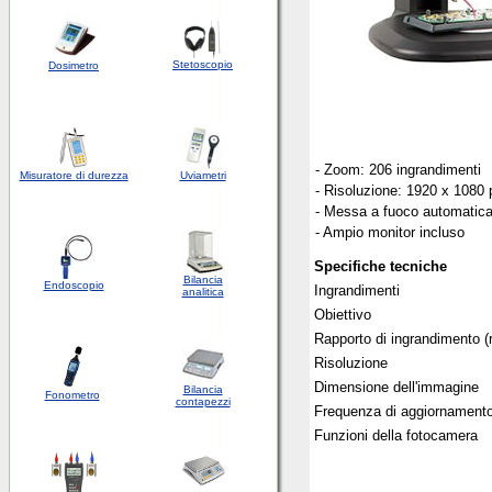
Stetoscopio
Dosimetro
- Zoom: 206 ingrandimenti
Misuratore di durezza
Uviametri
- Risoluzione: 1920 x 1080 
- Messa a fuoco automatic
- Ampio monitor incluso
Specifiche tecniche
Bilancia
Endoscopio
Ingrandimenti
analitica
Obiettivo
Rapporto di ingrandimento (
Risoluzione
Dimensione dell'immagine
Bilancia
Fonometro
contapezzi
Frequenza di aggiornamento
Funzioni della fotocamera