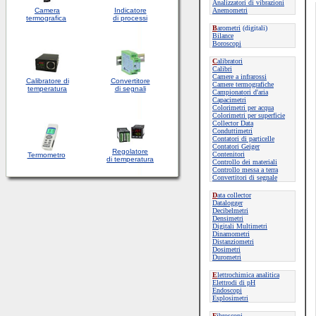
Analizzatori di vibrazioni
Camera
Indicatore
Anemometri
termografica
di processi
B
arometri
(digitali)
Bilance
Boroscopi
C
alibratori
Calibri
Camere a infrarossi
Calibratore di
Convertitore
Camere termografiche
temperatura
di segnali
Campionatori d'aria
Capacimetri
Colorimetri per acqua
Colorimetri per superficie
Collector Data
Conduttimetri
Contatori di particelle
Contatori Geiger
Regolatore
Contenitori
Termometro
di temperatura
Controllo dei materiali
Controllo messa a terra
Convertitori di segnale
D
ata collector
Datalogger
Decibelmetri
Densimetri
Digitali Multimetri
Dinamometri
Distanziometri
Dosimetri
Durometri
E
lettrochimica analitica
Elettrodi di pH
Endoscopi
Esplosimetri
F
ibroscopi