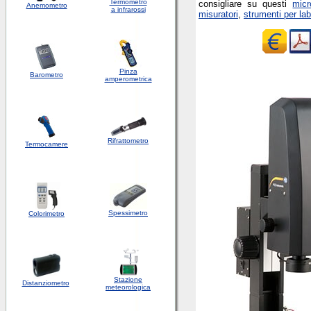
Termometro
consigliare su questi
micr
Anemometro
a infrarossi
misuratori
,
strumenti per lab
Pinza
Barometro
amperometrica
Rifrattometro
Termocamere
Spessimetro
Colorimetro
Stazione
Distanziometro
meteorologica