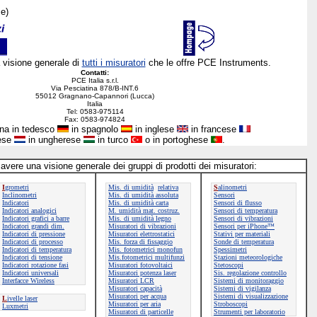
se)
 visione generale di
tutti i misuratori
che le offre PCE Instruments.
Contatti:
PCE Italia s.r.l.
Via Pesciatina 878/B-INT.6
55012 Gragnano-Capannori (Lucca)
Italia
Tel: 0583-975114
Fax: 0583-974824
ina in tedesco
in spagnolo
in inglese
in francese
dese
in ungherese
in turco
o in portoghese
.
 avere una visione generale dei gruppi di prodotti dei misuratori:
I
grometri
Mis. di umidità
relativa
S
alinometri
Inclinometri
Mis. di umidità assoluta
Sensori
Indicatori
Mis. di umidità carta
Sensori di flusso
Indicatori analogici
M. umidità mat. costruz.
Sensori di temperatura
Indicatori grafici a barre
Mis. di umidità legno
Sensori di vibrazioni
Indicatori grandi dim.
Misuratori di vibrazioni
Sensori per iPhone™
Indicatori di pressione
Misuratori elettrostatici
Stativi per materiali
Indicatori di processo
Mis. forza di fissaggio
Sonde di temperatura
Indicatori di temperatura
Mis. fotometrici monofun
Spessimetri
Indicatori di tensione
Mis.fotometrici multifunzi
Stazioni meteorologiche
Indicatori rotazione fasi
Misuratori fotovoltaici
Stetoscopi
Indicatori universali
Misuratori potenza laser
Sis. regolazione controllo
Interfacce Wireless
Misuratori LCR
Sistemi di monitoraggio
Misuratori capacità
Sistemi di vigilanza
Misuratori per acqua
Sistemi di visualizzazione
L
ivelle laser
Misuratori per aria
Stroboscopi
Luxmetri
Misuratori di particelle
Strumenti per laboratorio