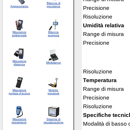
Bilancia di
Amperometro
precisione
Precisione
Risoluzione
Umidità relativa
Misuratore
Bilancia
Range di misura
ambientale
sospesa
Precisione
Misuratore
Minibilance
distanza
Risoluzione
Temperatura
Range di misura
Misuratore
Muletto
portata d'acqua
pesatore
Precisione
Risoluzione
Specifiche tecnic
Misuratore
Sistema di
Modalità di basso
rivestimenti
visualizzazione