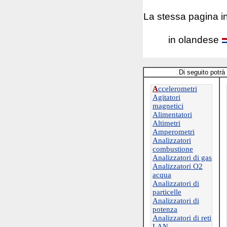
La stessa pagina 
in olandese
Di seguito potrà
A
ccelerometri
Agitatori
magnetici
Alimentatori
Altimetri
Amperometri
Analizzatori
combustione
Analizzatori di gas
Analizzatori O2
acqua
Analizzatori di
particelle
Analizzatori di
potenza
Analizzatori di reti
LAN