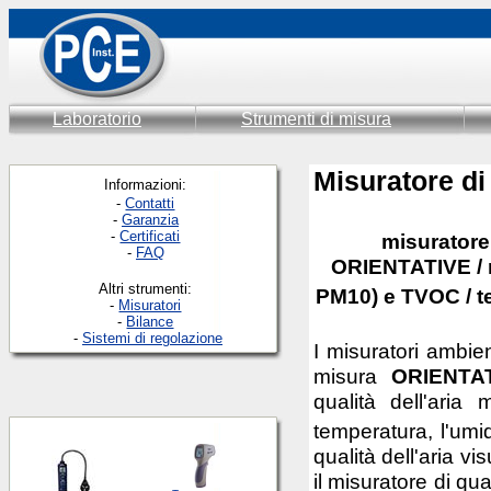
Laboratorio
Strumenti di misura
Misuratore di
Informazioni:
-
Contatti
-
Garanzia
-
Certificati
misuratore 
-
FAQ
ORIENTATIVE / 
Altri strumenti:
PM10) e TVOC / te
-
Misuratori
-
Bilance
-
Sistemi di regolazione
I misuratori amb
misura
ORIENTA
qualità dell'aria
temperatura, l'umid
qualità dell'aria v
il misuratore di qua