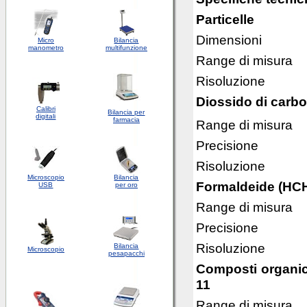
Particelle
Dimensioni
Micro
Bilancia
manometro
multifunzione
Range di misura
Risoluzione
Diossido di carb
Calibri
Bilancia per
digitali
farmacia
Range di misura
Precisione
Risoluzione
Microscopio
Bilancia
Formaldeide (HC
USB
per oro
Range di misura
Precisione
Risoluzione
Bilancia
Microscopio
pesapacchi
Composti organici
11
Range di misura