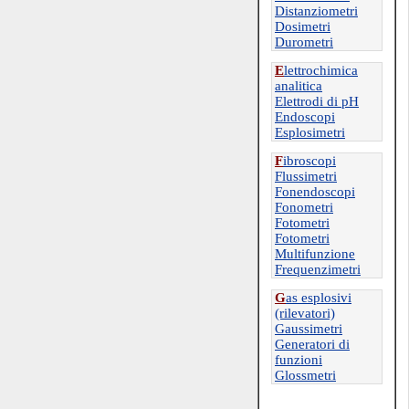
Distanziometri
Dosimetri
Durometri
E
lettrochimica
analitica
Elettrodi di pH
Endoscopi
Esplosimetri
F
ibroscopi
Flussimetri
Fonendoscopi
Fonometri
Fotometri
Fotometri
Multifunzione
Frequenzimetri
G
as esplosivi
(rilevatori)
Gaussimetri
Generatori di
funzioni
Glossmetri