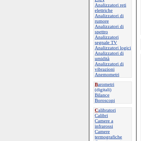
Analizzatori reti
elettriche
Analizzatori di
rumore
Analizzatori di
spettro
Analizzatori
segnale TV
Analizzatori logici
Analizzatori di
umidità
Analizzatori di
vibrazioni
Anemometri
B
arometri
(digitali)
Bilance
Boroscopi
C
alibratori
Calibri
Camere a
infrarossi
Camere
termografiche