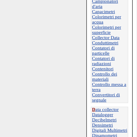
Campionatori
d'aria
Capacimetri
Colorimetri per
acqua
Colorimetri per
superficie
Collector Data
Conduttimetri
Contatori di
particelle
Contatori di
radiazioni
Contenitori
Controllo dei
materiali
Controllo messa a
terra
Convertitori di
segnale
D
ata collector
Datalogger
Decibelmetri
Densimetri
Digitali Multimetri
Dinamometri