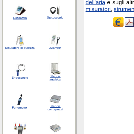
dell'aria
e sugli altr
misuratori
,
strument
Stetoscopio
Dosimetro
Misuratore di durezza
Uviametri
Bilancia
Endoscopio
analitica
Bilancia
Fonometro
contapezzi