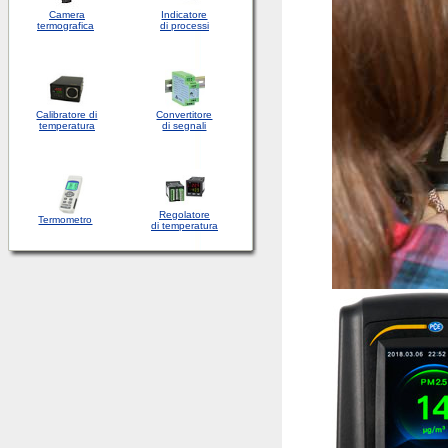
Camera
Indicatore
termografica
di processi
Calibratore di
Convertitore
temperatura
di segnali
Regolatore
Termometro
di temperatura