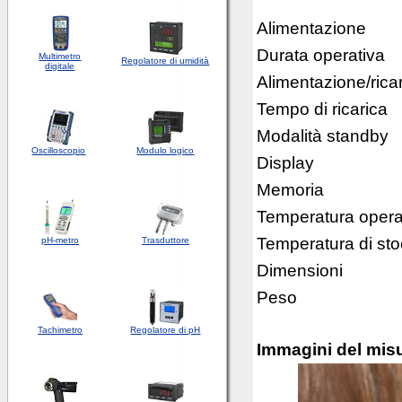
Alimentazione
Durata operativa
Multimetro
Regolatore di umidità
digitale
Alimentazione/rica
Tempo di ricarica
Modalità standby
Oscilloscopio
Modulo logico
Display
Memoria
Temperatura opera
Temperatura di st
pH-metro
Trasduttore
Dimensioni
Peso
Tachimetro
Regolatore di pH
Immagini del misu