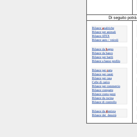
Di seguito potrà 
Bilance
a
nalitiche
Bilance per animali
Bilance ATEX
Bilance auto / veicoli
Bilance da
b
agno
Bilance da banco
Bilance per barili
Bilance a basso profilo
Bilance per
c
arta
Bilance per carati
Bilance per casa
Celle di carico
Bilance per commercio
Bilance compatte
Bilance conta pezzi
Bilance da cucina
Bilance di controllo
Bilance da
d
entista
Bilance det. densità