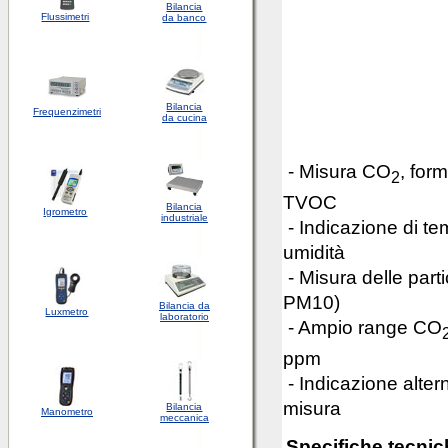
Bilancia
Flussimetri
da banco
Bilancia
Frequenzimetri
da cucina
- Misura CO
, for
2
TVOC
Bilancia
Igrometro
industriale
- Indicazione di te
umidità
- Misura delle parti
PM10)
Bilancia da
Luxmetro
laboratorio
- Ampio range CO
ppm
- Indicazione altern
misura
Bilancia
Manometro
meccanica
Specifiche tecnic