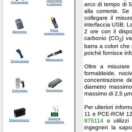
Termometro
Anemometro
arco di tempo di 5
a infrarossi
alla corrente. Se
collegare il misura
interfaccia USB. La
2 ore con il dispo
Pinza
Barometro
amperometrica
carbonio (CO
) v
2
barra a colori che
poiché fornisce info
Rifrattometro
Termocamere
Oltre a misurar
formaldeide, noci
concentrazione del
diametro massimo
Spessimetro
Colorimetro
massimo di 2,5 µm
Per ulteriori infor
11 e PCE-RCM 12 s
Stazione
975114
o utilizzi
Distanziometro
meteorologica
ingegneri la sap