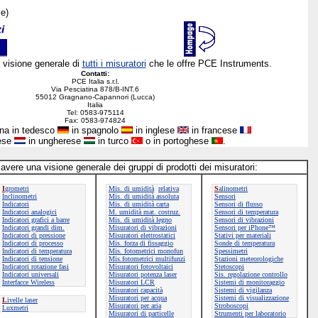
se)
 visione generale di
tutti i misuratori
che le offre PCE Instruments.
Contatti:
PCE Italia s.r.l.
Via Pesciatina 878/B-INT.6
55012 Gragnano-Capannori (Lucca)
Italia
Tel: 0583-975114
Fax: 0583-974824
ina in tedesco
in spagnolo
in inglese
in francese
dese
in ungherese
in turco
o in portoghese
.
 avere una visione generale dei gruppi di prodotti dei misuratori:
I
grometri
Mis. di umidità
relativa
S
alinometri
Inclinometri
Mis. di umidità assoluta
Sensori
Indicatori
Mis. di umidità carta
Sensori di flusso
Indicatori analogici
M. umidità mat. costruz.
Sensori di temperatura
Indicatori grafici a barre
Mis. di umidità legno
Sensori di vibrazioni
Indicatori grandi dim.
Misuratori di vibrazioni
Sensori per iPhone™
Indicatori di pressione
Misuratori elettrostatici
Stativi per materiali
Indicatori di processo
Mis. forza di fissaggio
Sonde di temperatura
Indicatori di temperatura
Mis. fotometrici monofun
Spessimetri
Indicatori di tensione
Mis.fotometrici multifunzi
Stazioni meteorologiche
Indicatori rotazione fasi
Misuratori fotovoltaici
Stetoscopi
Indicatori universali
Misuratori potenza laser
Sis. regolazione controllo
Interfacce Wireless
Misuratori LCR
Sistemi di monitoraggio
Misuratori capacità
Sistemi di vigilanza
Misuratori per acqua
Sistemi di visualizzazione
L
ivelle laser
Misuratori per aria
Stroboscopi
Luxmetri
Misuratori di particelle
Strumenti per laboratorio