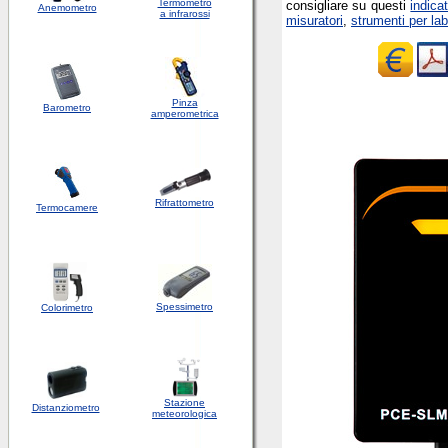
Termometro
consigliare su questi
indica
Anemometro
a infrarossi
misuratori
,
strumenti per lab
Pinza
Barometro
amperometrica
Rifrattometro
Termocamere
Spessimetro
Colorimetro
Stazione
Distanziometro
meteorologica