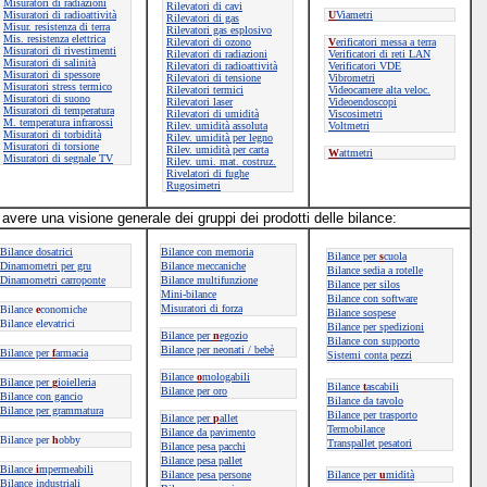
Misuratori di radiazioni
Rilevatori di cavi
Misuratori di radioattività
U
Viametri
Rilevatori di gas
Misur. resistenza di terra
Rilevatori gas esplosivo
Mis. resistenza elettrica
Rilevatori di ozono
V
erificatori messa a terra
Misuratori di rivestimenti
Rilevatori di radiazioni
Verificatori di reti LAN
Misuratori di salinità
Rilevatori di radioattività
Verificatori VDE
Misuratori di spessore
Rilevatori di tensione
Vibrometri
Misuratori stress termico
Rilevatori termici
Videocamere alta veloc.
Misuratori di suono
Rilevatori laser
Videoendoscopi
Misuratori di temperatura
Rilevatori di umidità
Viscosimetri
M. temperatura infrarossi
Rilev. umidità assoluta
Voltmetri
Misuratori di torbidità
Rilev. umidità per legno
Misuratori di torsione
Rilev. umidità per carta
W
attmetri
Misuratori di segnale TV
Rilev. umi. mat. costruz.
Rivelatori di fughe
Rugosimetri
avere una visione generale dei gruppi dei prodotti delle bilance:
Bilance dosatrici
Bilance con memoria
Bilance per
s
cuola
Dinamometri per gru
Bilance meccaniche
Bilance sedia a rotelle
Dinamometri carroponte
Bilance multifunzione
Bilance per silos
Mini-bilance
Bilance con software
Misuratori di forza
Bilance
e
conomiche
Bilance sospese
Bilance elevatrici
Bilance per spedizioni
Bilance per
n
egozio
Bilance con supporto
Bilance per neonati / bebè
Bilance per
f
armacia
Sistemi conta pezzi
Bilance
o
mologabili
Bilance per
g
ioielleria
Bilance
t
ascabili
Bilance per oro
Bilance con gancio
Bilance da tavolo
Bilance per grammatura
Bilance per trasporto
Bilance per
p
allet
Termobilance
Bilance da pavimento
Bilance per
h
obby
Transpallet pesatori
Bilance pesa pacchi
Bilance pesa pallet
Bilance
i
mpermeabili
Bilance pesa persone
Bilance per
u
midità
Bilance industriali