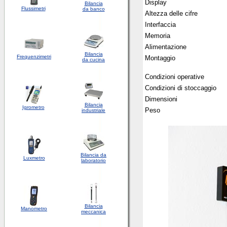
Display
Bilancia
Flussimetri
da banco
Altezza delle cifre
Interfaccia
Memoria
Alimentazione
Bilancia
Frequenzimetri
Montaggio
da cucina
Condizioni operative
Condizioni di stoccaggio
Dimensioni
Bilancia
Igrometro
Peso
industriale
Bilancia da
Luxmetro
laboratorio
Bilancia
Manometro
meccanica