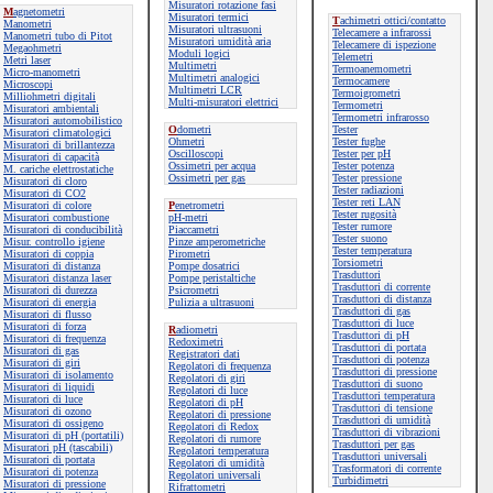
Misuratori rotazione fasi
M
agnetometri
Misuratori termici
T
achimetri ottici/contatto
Manometri
Misuratori ultrasuoni
Telecamere a infrarossi
Manometri tubo di Pitot
Misuratori umidità aria
Telecamere di ispezione
Megaohmetri
Moduli logici
Telemetri
Metri laser
Multimetri
Termoanemometri
Micro-manometri
Multimetri analogici
Termocamere
Microscopi
Multimetri LCR
Termoigrometri
Milliohmetri digitali
Multi-misuratori elettrici
Termometri
Misuratori ambientali
Termometri infrarosso
Misuratori automobilistico
O
dometri
Tester
Misuratori climatologici
Ohmetri
Tester fughe
Misuratori di brillantezza
Oscilloscopi
Tester per pH
Misuratori di capacità
Ossimetri per acqua
Tester potenza
M. cariche elettrostatiche
Ossimetri per gas
Tester pressione
Misuratori di cloro
Tester radiazioni
Misuratori di CO2
Tester reti LAN
Misuratori di colore
P
enetrometri
Tester rugosità
Misuratori combustione
pH-metri
Tester rumore
Misuratori di conducibilità
Piaccametri
Tester suono
Misur. controllo igiene
Pinze amperometriche
Tester temperatura
Misuratori di coppia
Pirometri
Torsiometri
Misuratori di distanza
Pompe dosatrici
Trasduttori
Misuratori distanza laser
Pompe peristaltiche
Trasduttori di corrente
Misuratori di durezza
Psicrometri
Trasduttori di distanza
Misuratori di energia
Pulizia a ultrasuoni
Trasduttori di gas
Misuratori di flusso
Trasduttori di luce
Misuratori di forza
R
adiometri
Trasduttori di pH
Misuratori di frequenza
Redoximetri
Trasduttori di portata
Misuratori di gas
Registratori dati
Trasduttori di potenza
Misuratori di giri
Regolatori di frequenza
Trasduttori di pressione
Misuratori di isolamento
Regolatori di giri
Trasduttori di suono
Misuratori di liquidi
Regolatori di luce
Trasduttori temperatura
Misuratori di luce
Regolatori di pH
Trasduttori di tensione
Misuratori di ozono
Regolatori di pressione
Trasduttori di umidità
Misuratori di ossigeno
Regolatori di Redox
Trasduttori di vibrazioni
Misuratori di pH (portatili)
Regolatori di rumore
Trasduttori per gas
Misuratori pH (tascabili)
Regolatori temperatura
Trasduttori universali
Misuratori di portata
Regolatori di umidità
Trasformatori di corrente
Misuratori di potenza
Regolatori universali
Turbidimetri
Misuratori di pressione
Rifrattometri