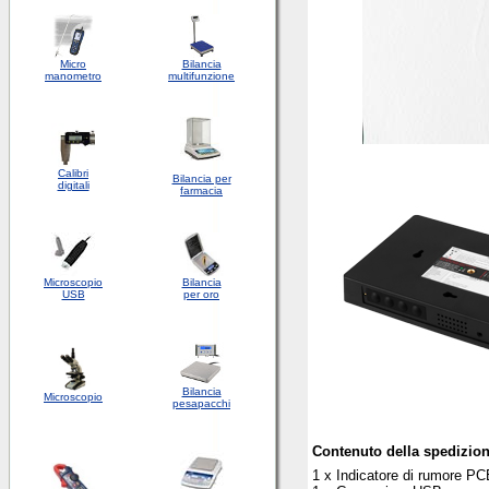
Micro
Bilancia
manometro
multifunzione
Calibri
Bilancia per
digitali
farmacia
Microscopio
Bilancia
USB
per oro
Bilancia
Microscopio
pesapacchi
Contenuto della spedizio
1 x Indicatore di rumore P