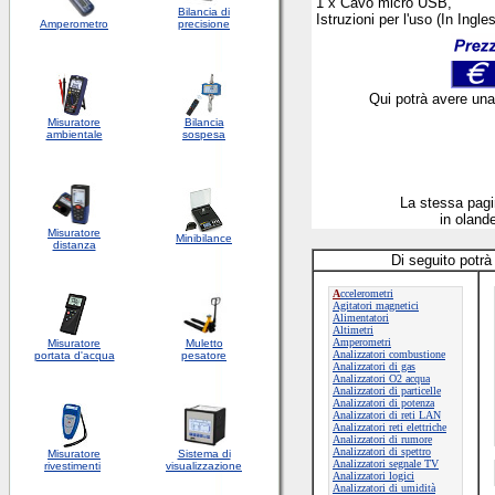
1 x Cavo micro USB,
Bilancia di
Istruzioni per l'uso (In Ingle
Amperometro
precisione
Qui potrà avere una
Misuratore
Bilancia
ambientale
sospesa
La stessa pag
in olan
Misuratore
Minibilance
distanza
Di seguito potrà
A
ccelerometri
Agitatori magnetici
Alimentatori
Altimetri
Amperometri
Misuratore
Muletto
Analizzatori combustione
portata d'acqua
pesatore
Analizzatori di gas
Analizzatori O2 acqua
Analizzatori di particelle
Analizzatori di potenza
Analizzatori di reti LAN
Analizzatori reti elettriche
Analizzatori di rumore
Analizzatori di spettro
Misuratore
Sistema di
Analizzatori segnale TV
rivestimenti
visualizzazione
Analizzatori logici
Analizzatori di umidità