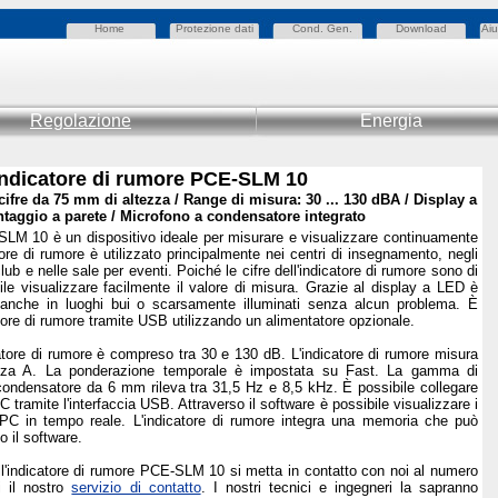
Home
Protezione dati
Cond. Gen.
Download
Aiu
Regolazione
Energia
Indicatore di rumore PCE-SLM 10
ifre da 75 mm di altezza / Range di misura: 30 ... 130 dBA / Display a
taggio a parete / Microfono a condensatore integrato
SLM 10 è un dispositivo ideale per misurare e visualizzare continuamente
atore di rumore è utilizzato principalmente nei centri di insegnamento, negli
i club e nelle sale per eventi. Poiché le cifre dell'indicatore di rumore sono di
ile visualizzare facilmente il valore di misura. Grazie al display a LED è
e anche in luoghi bui o scarsamente illuminati senza alcun problema. È
atore di rumore tramite USB utilizzando un alimentatore opzionale.
icatore di rumore è compreso tra 30 e 130 dB. L'indicatore di rumore misura
enza A. La ponderazione temporale è impostata su Fast. La gamma di
condensatore da 6 mm rileva tra 31,5 Hz e 8,5 kHz. È possibile collegare
C tramite l'interfaccia USB. Attraverso il software è possibile visualizzare i
l PC in tempo reale. L'indicatore di rumore integra una memoria che può
o il software.
sull'indicatore di rumore PCE-SLM 10 si metta in contatto con noi al numero
i il nostro
servizio di contatto
. I nostri tecnici e ingegneri la sapranno