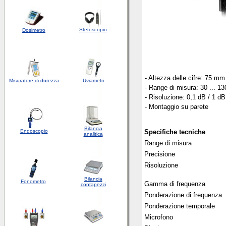
Stetoscopio
Dosimetro
- Altezza delle cifre: 75 mm
Misuratore di durezza
Uviametri
- Range di misura: 30 ... 1
- Risoluzione: 0,1 dB / 1 dB
- Montaggio su parete
Bilancia
Endoscopio
Specifiche tecniche
analitica
Range di misura
Precisione
Risoluzione
Bilancia
Fonometro
Gamma di frequenza
contapezzi
Ponderazione di frequenza
Ponderazione temporale
Microfono