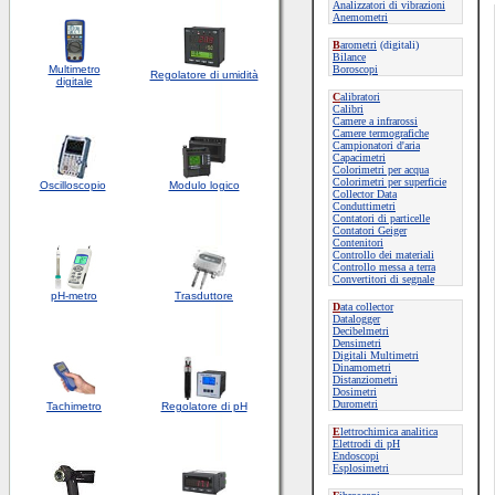
Analizzatori di vibrazioni
Anemometri
B
arometri
(digitali)
Bilance
Multimetro
Boroscopi
Regolatore di umidità
digitale
C
alibratori
Calibri
Camere a infrarossi
Camere termografiche
Campionatori d'aria
Capacimetri
Colorimetri per acqua
Colorimetri per superficie
Oscilloscopio
Modulo logico
Collector Data
Conduttimetri
Contatori di particelle
Contatori Geiger
Contenitori
Controllo dei materiali
Controllo messa a terra
Convertitori di segnale
pH-metro
Trasduttore
D
ata collector
Datalogger
Decibelmetri
Densimetri
Digitali Multimetri
Dinamometri
Distanziometri
Dosimetri
Durometri
Tachimetro
Regolatore di pH
E
lettrochimica analitica
Elettrodi di pH
Endoscopi
Esplosimetri