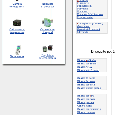
F
ibroscopi
Flussimetri
Camera
Indicatore
Fonendoscopi
termografica
di processi
Fonometri
Fotometri
Fotometri Multifunzione
Frequenzimetri
G
as esplosivi (rilevatori)
Gaussimetri
Generatori di funzioni
Calibratore di
Convertitore
Glossmetri
temperatura
di segnali
Di seguito potrà 
Regolatore
Termometro
di temperatura
Bilance
a
nalitiche
Bilance per animali
Bilance ATEX
Bilance auto / veicoli
Bilance da
b
agno
Bilance da banco
Bilance per barili
Bilance a basso profilo
Bilance per
c
arta
Bilance per carati
Bilance per casa
Celle di carico
Bilance per commercio
Bilance compatte