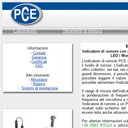
Laboratorio
Strumenti di misura
Informazioni:
Indicatore di rumore con c
-
Contatti
LED / Mon
-
Garanzia
L'indicatore di rumore PCE-
-
Certificati
il livello di rumore. L'indic
-
FAQ
uffici collettivi, nei bar, ne
grandi dimensioni, è possib
Altri strumenti:
possibile leggere il valor
-
Misuratori
possibile alimentare l'indic
-
Bilance
-
Sistemi di regolazione
Il range di misura dell'ind
la ponderazione di frequ
frequenza del microfono a 
l'indicatore di rumore a un P
risultati sullo schermo de
essere letta anche attravers
Per ulteriori informazioni 
+39 0583 975114
o utilizz